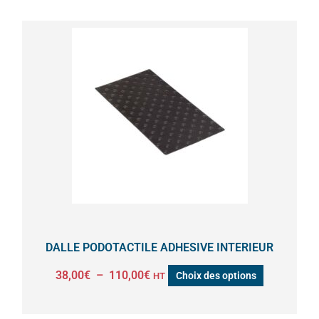
Plage
Ce
de
produit
prix :
a
38,00€
à
plusieurs
110,00€
variations.
Les
options
peuvent
être
choisies
sur
la
DALLE PODOTACTILE ADHESIVE INTERIEUR
page
38,00
€
–
110,00
€
Choix des options
HT
du
produit