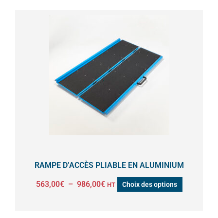
Plage
Ce
de
produit
prix :
a
563,00€
à
plusieurs
986,00€
variations.
Les
options
peuvent
être
choisies
sur
la
RAMPE D’ACCÈS PLIABLE EN ALUMINIUM
page
563,00
€
–
986,00
€
Choix des options
HT
du
produit