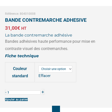
Référence: 804010008
BANDE CONTREMARCHE ADHESIVE
31,00
€
HT
La bande contremarche adhésive
Bandes adhésives haute performance pour mise en
contraste visuel des contremarches.
Fiche technique
quantité
Couleur
de
BANDE
standard
Effacer
CONTREMARCHE
ADHESIVE
+
-
Ajouter au panier