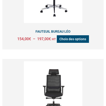
options
peuvent
être
choisies
sur
FAUTEUIL BUREAU LÉO
la
154,00
€
–
197,00
€
Choix des options
HT
page
du
produit