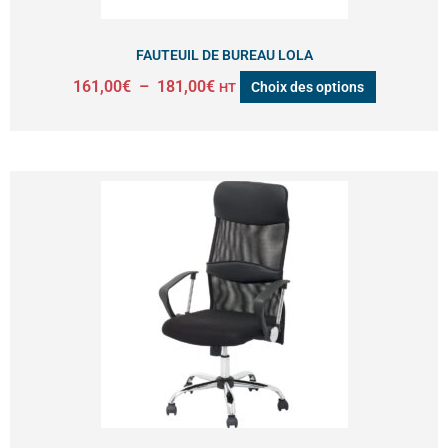
choisies
sur
FAUTEUIL DE BUREAU LOLA
la
161,00
€
–
181,00
€
Choix des options
HT
page
du
produit