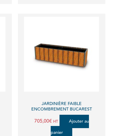
e
oduit
0€
0€
usieurs
riations.
es
ptions
euvent
E
JARDINIÈRE FAIBLE
re
ENCOMBREMENT BUCAREST
hoisies
705,00
€
Ajouter au
HT
ur
panier