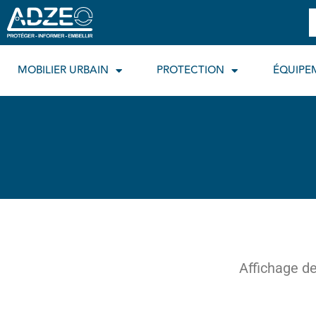
Aller
R
au
contenu
MOBILIER URBAIN
PROTECTION
ÉQUIPE
Affichage de