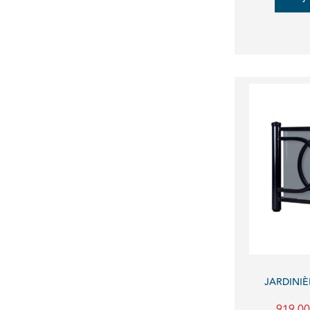
JARDINIÈ
919,00