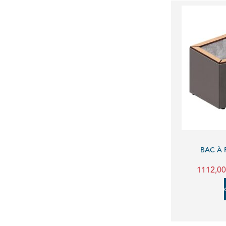
BAC À 
1112,0