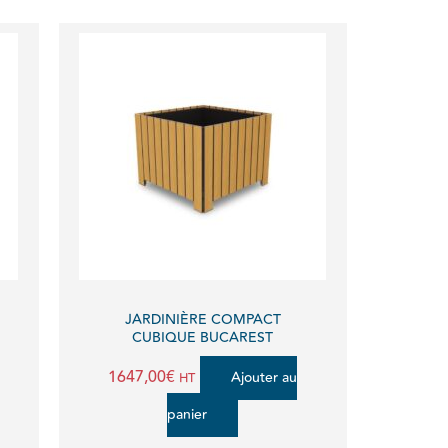
age
page
u
du
oduit
produit
JARDINIÈRE COMPACT
CUBIQUE BUCAREST
1647,00
€
Ajouter au
HT
panier