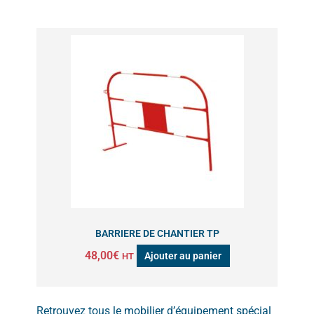
produit
BARRIERE DE CHANTIER TP
48,00
€
Ajouter au panier
HT
Retrouvez tous le mobilier d’équipement spécial