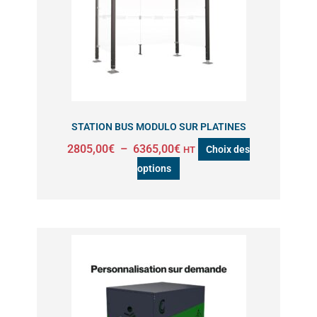
variations.
Les
options
peuvent
être
choisies
sur
STATION BUS MODULO SUR PLATINES
la
2805,00
€
–
6365,00
€
Choix des
HT
page
options
du
produit
Plage
Ce
de
produit
prix :
a
3199,00€
à
plusieurs
3374,00€
variations.