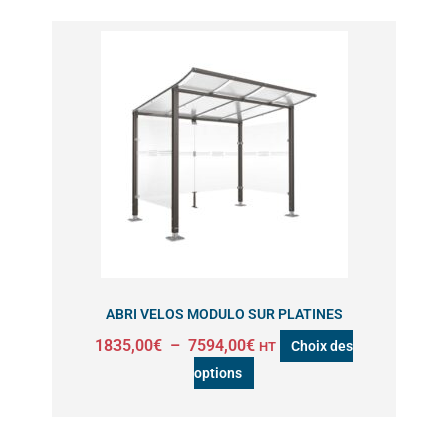
Plage
Ce
de
produit
prix :
a
1835,00€
à
plusieurs
7594,00€
variations.
Les
options
peuvent
être
choisies
sur
ABRI VELOS MODULO SUR PLATINES
la
1835,00
€
–
7594,00
€
Choix des
HT
page
options
du
produit