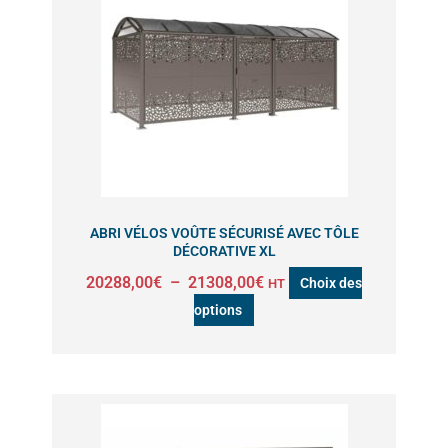
a
20288,00€
à
plusieurs
21308,00€
variations.
Les
options
peuvent
être
choisies
sur
ABRI VÉLOS VOÛTE SÉCURISÉ AVEC TÔLE
la
DÉCORATIVE XL
page
20288,00
€
–
21308,00
€
Choix des
HT
du
options
produit
Plage
Ce
de
produit
prix :