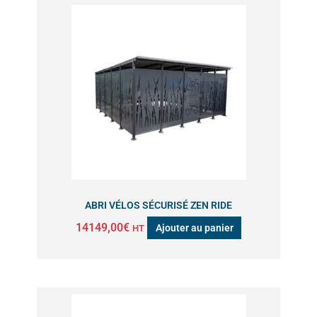
ABRI VÉLOS SÉCURISÉ ZEN RIDE
14149,00
€
Ajouter au panier
HT
Plage
Ce
de
produit