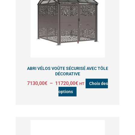
a
7130,00€
à
plusieurs
11720,00€
variations.
Les
options
peuvent
être
choisies
sur
ABRI VÉLOS VOÛTE SÉCURISÉ AVEC TÔLE
la
DÉCORATIVE
page
7130,00
€
–
11720,00
€
Choix des
HT
du
options
produit
Plage
Ce
de
produit
prix :