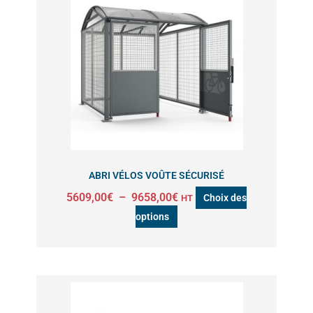
prix :
a
5609,00€
à
plusieurs
9658,00€
variations.
Les
options
peuvent
être
choisies
sur
ABRI VÉLOS VOÛTE SÉCURISÉ
la
5609,00
€
–
9658,00
€
Choix des
HT
page
options
du
produit
Plage
Ce
de
produit
prix :