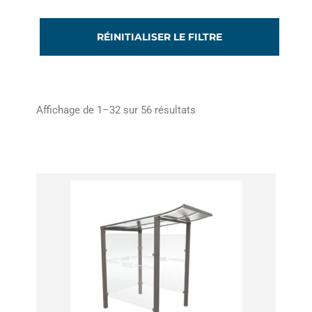
RÉINITIALISER LE FILTRE
Affichage de 1–32 sur 56 résultats
Plage
Ce
de
produit
prix :
a
2234,00€
à
plusieurs
3152,00€
variations.
Les
options