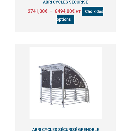
ABRI CYCLES SÉCURISÉ
la
2741,00
€
–
8494,00
€
Choix des
HT
page
options
du
produit
ABRI CYCLES SÉCURISÉ GRENOBLE