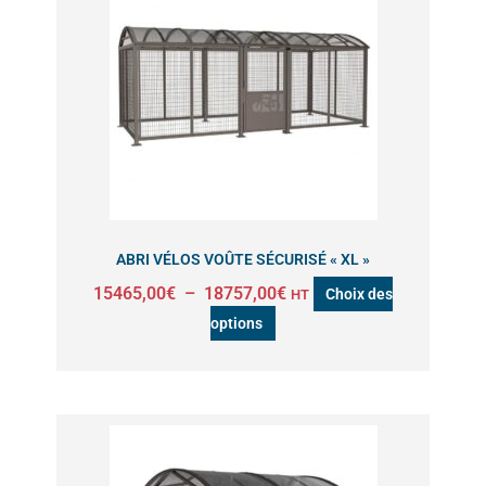
a
15465,00€
à
plusieurs
18757,00€
variations.
Les
options
peuvent
être
choisies
sur
ABRI VÉLOS VOÛTE SÉCURISÉ « XL »
la
15465,00
€
–
18757,00
€
Choix des
HT
page
options
du
produit
Plage
Ce
de
produit
prix :