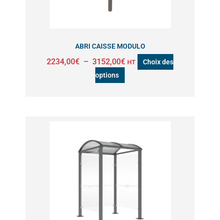
peuvent
être
choisies
sur
ABRI CAISSE MODULO
la
2234,00
€
–
3152,00
€
Choix des
HT
page
options
du
produit
Ce
produit
a
plusieurs
variations.
Les
options
peuvent