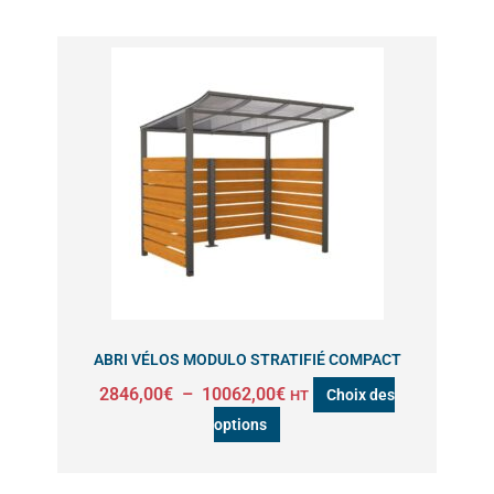
Plage
Ce
de
produit
prix :
a
2846,00€
à
plusieurs
10062,00€
variations.
Les
options
peuvent
être
choisies
sur
ABRI VÉLOS MODULO STRATIFIÉ COMPACT
la
2846,00
€
–
10062,00
€
Choix des
HT
page
options
du
produit