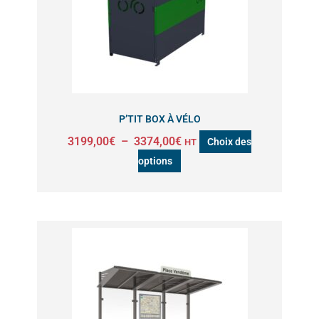
Les
options
peuvent
être
choisies
sur
P’TIT BOX À VÉLO
la
3199,00
€
–
3374,00
€
Choix des
HT
page
options
du
produit
Plage
Ce
de
produit
prix :
a
4359,00€
à
plusieurs
6343,00€
variations.