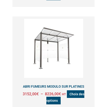
produit
Plage
Ce
de
produit
prix :
a
3152,00€
à
plusieurs
8226,00€
variations.
Les
options
peuvent
être
choisies
sur
ABRI FUMEURS MODULO SUR PLATINES
la
3152,00
€
–
8226,00
€
Choix des
HT
page
options
du