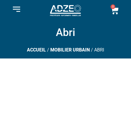
Aller
0
Pani
au
contenu
Abri
ACCUEIL
/
MOBILIER URBAIN
/ ABRI