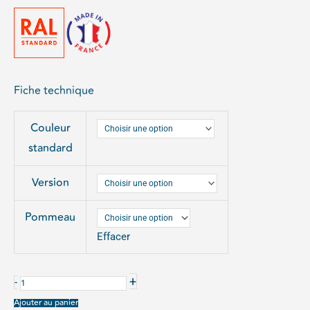
à
4340,00€
Fiche technique
quantité
Couleur
de
standard
ABRI
VELOS
Version
PROVINCE
Pommeau
Effacer
+
-
Ajouter au panier