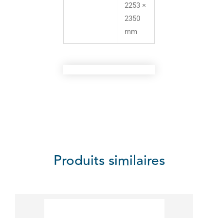
2253 ×
2350
mm
Produits similaires
Ce
produit