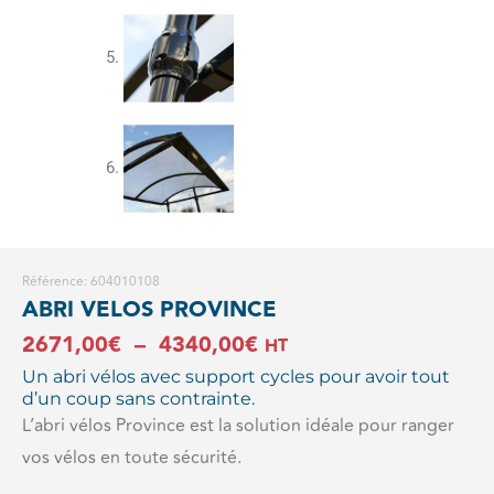
Référence: 604010108
ABRI VELOS PROVINCE
Plage
2671,00
€
–
4340,00
€
HT
Un abri vélos avec support cycles pour avoir tout
de
d’un coup sans contrainte.
prix :
L’abri vélos Province est la solution idéale pour ranger
vos vélos en toute sécurité.
2671,00€