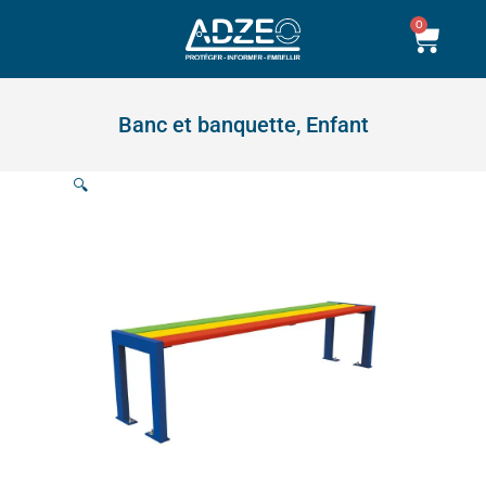
Aller
0
Pani
au
contenu
Banc et banquette
,
Enfant
🔍