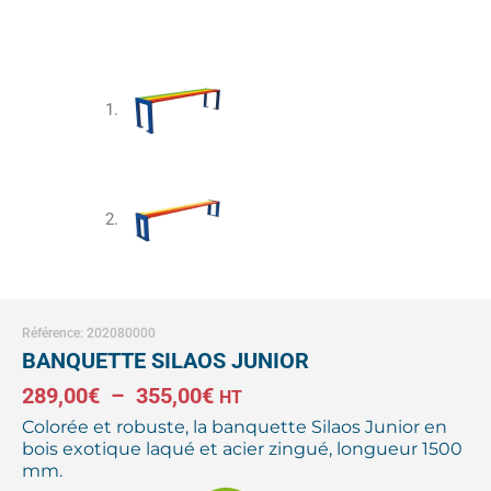
Référence: 202080000
BANQUETTE SILAOS JUNIOR
Plage
289,00
€
–
355,00
€
HT
Colorée et robuste, la banquette Silaos Junior en
de
bois exotique laqué et acier zingué, longueur 1500
mm.
prix :