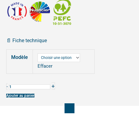
289,00€
à
355,00€
📄 Fiche technique
quantité
Modèle
de
BANQUETTE
Effacer
SILAOS
JUNIOR
+
-
Ajouter au panier