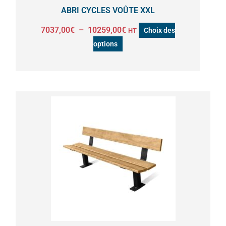
la
ABRI CYCLES VOÛTE XXL
page
7037,00
€
–
10259,00
€
Choix des
HT
du
options
produit
Ce
produit
a
plusieurs
variations.
Les
options
peuvent
être
choisies