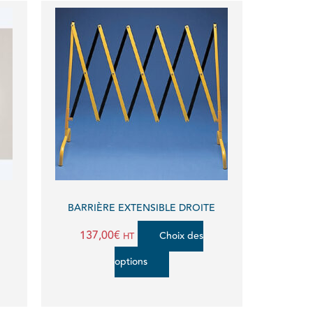
Ce
produit
a
plusieurs
variations.
Les
options
peuvent
BARRIÈRE EXTENSIBLE DROITE
être
137,00
€
Choix des
HT
choisies
options
sur
la