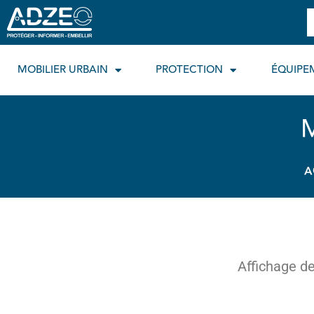
Aller
R
au
contenu
MOBILIER URBAIN
PROTECTION
ÉQUIPE
M
A
Affichage de