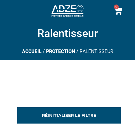
Aller
0
Pani
au
contenu
Ralentisseur
ACCUEIL
/
PROTECTION
/ RALENTISSEUR
RÉINITIALISER LE FILTRE