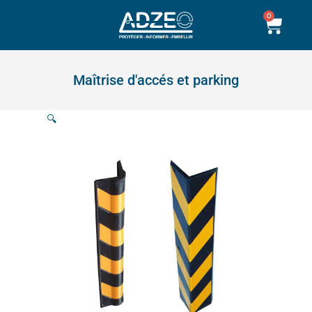
Aller
0
Pani
au
contenu
Maîtrise d'accés et parking
🔍