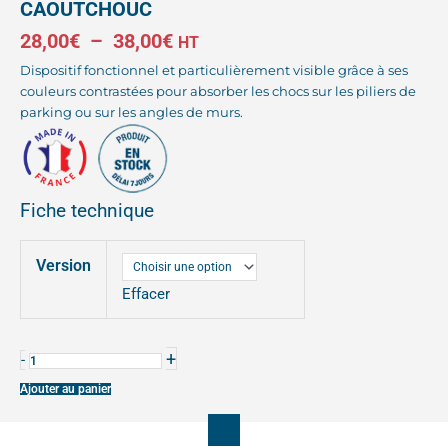
CAOUTCHOUC
Plage
28,00
€
–
38,00
€
HT
Dispositif fonctionnel et particulièrement visible grâce à ses
de
couleurs contrastées pour absorber les chocs sur les piliers de
prix :
parking ou sur les angles de murs.
28,00€
à
Fiche technique
38,00€
quantité
Version
de
PROTECTION
Effacer
D'ANGLE
CAOUTCHOUC
+
-
Ajouter au panier