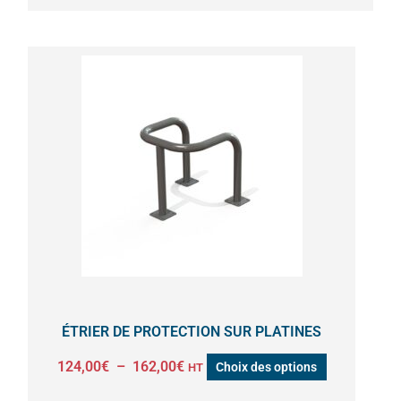
Plage
Ce
de
produit
prix :
a
124,00€
à
plusieurs
162,00€
variations.
Les
options
peuvent
être
choisies
sur
la
ÉTRIER DE PROTECTION SUR PLATINES
page
124,00
€
–
162,00
€
Choix des options
HT
du
produit