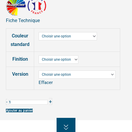
5609,00€
à
Fiche Technique
quantité
9658,00€
Couleur
de
ABRI
standard
VÉLOS
Finition
VOÛTE
SÉCURISÉ
Version
Effacer
+
-
Ajouter au panier