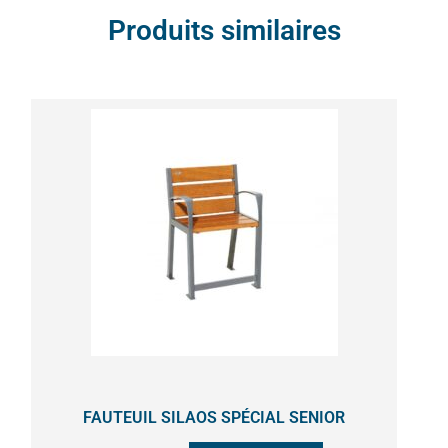
Produits similaires
Ce
produit
a
plusieurs
variations.
Les
options
peuvent
être
choisies
sur
la
FAUTEUIL SILAOS SPÉCIAL SENIOR
page