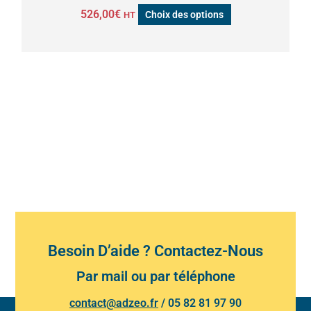
526,00
€
Choix des options
HT
du
produit
Besoin D’aide ? Contactez-Nous
Par mail ou par téléphone
contact@adzeo.fr
/
05 82 81 97 90