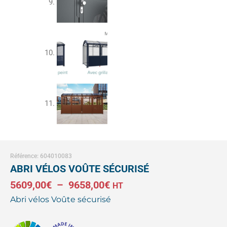
Référence: 604010083
ABRI VÉLOS VOÛTE SÉCURISÉ
Plage
5609,00
€
–
9658,00
€
HT
Abri vélos Voûte sécurisé
de
prix :