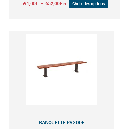
591,00
€
–
652,00
€
Choix des options
HT
du
produit
Ce
produit
a
plusieurs
variations.
Les
options
peuvent
être
choisies
sur
la
BANQUETTE PAGODE
page