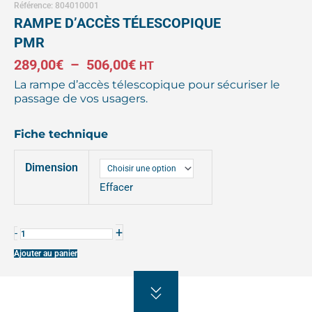
Référence: 804010001
RAMPE D’ACCÈS TÉLESCOPIQUE
PMR
Plage
289,00
€
–
506,00
€
HT
La rampe d’accès télescopique pour sécuriser le
de
passage de vos usagers.
prix :
Fiche
technique
289,00€
quantité
à
Dimension
de
RAMPE
Effacer
506,00€
D'ACCÈS
TÉLESCOPIQUE
+
-
PMR
Ajouter au panier