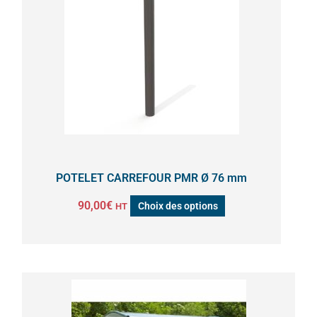
plusieurs
variations.
Les
options
peuvent
être
choisies
sur
la
POTELET CARREFOUR PMR Ø 76 mm
page
90,00
€
Choix des options
HT
du
produit
Plage
Ce
de
produit
prix :