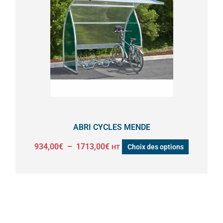
a
934,00€
à
plusieurs
1713,00€
variations.
Les
options
peuvent
être
choisies
sur
la
ABRI CYCLES MENDE
page
934,00
€
–
1713,00
€
Choix des options
HT
du
produit