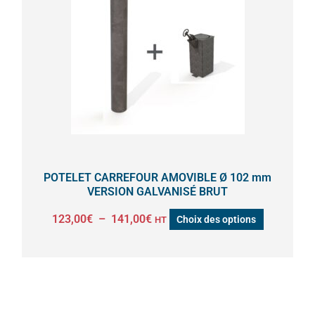
123,00€
à
plusieurs
141,00€
variations.
Les
options
peuvent
être
choisies
sur
la
POTELET CARREFOUR AMOVIBLE Ø 102 mm
page
VERSION GALVANISÉ BRUT
du
123,00
€
–
141,00
€
Choix des options
HT
produit