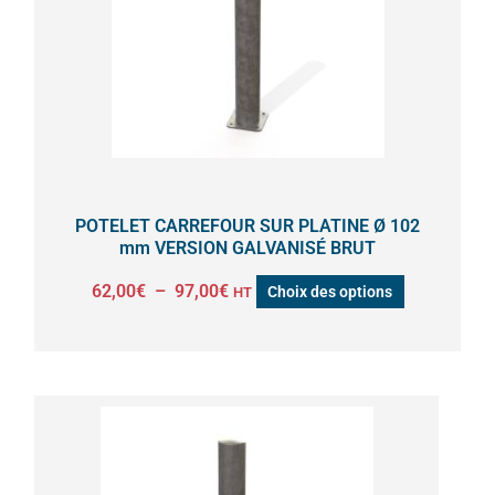
variations.
Les
options
peuvent
être
choisies
sur
la
POTELET CARREFOUR SUR PLATINE Ø 102
page
mm VERSION GALVANISÉ BRUT
du
62,00
€
–
97,00
€
Choix des options
HT
produit
Plage
Ce
de
produit
prix :
a
44,00€
à