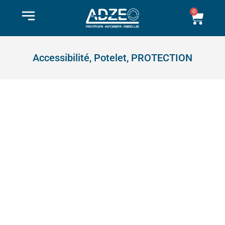
Aller
0
Pani
au
contenu
Accessibilité
,
Potelet
,
PROTECTION