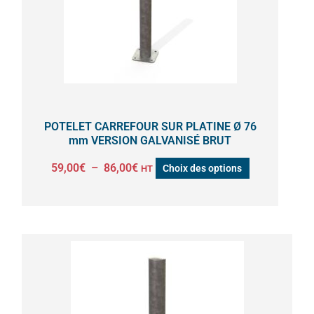
Les
options
peuvent
être
choisies
sur
la
POTELET CARREFOUR SUR PLATINE Ø 76
page
mm VERSION GALVANISÉ BRUT
du
59,00
€
–
86,00
€
Choix des options
HT
produit
Plage
Ce
de
produit
prix :
a
62,00€
à
plusieurs
97,00€