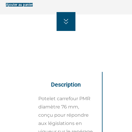
Ø
Ajouter au panier
76
mm
Description
Potelet carrefour PMR
diamètre 76 mm,
conçu pour répondre
aux législations en
vigueur sur le repérage