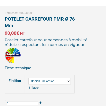
Référence: 606040001
POTELET CARREFOUR PMR Ø 76
Mm
90,00
€
HT
Potelet carrefour pour personnes à mobilité
réduite, respectant les normes en vigueur.
Fiche technique
quantité
Finition
de
POTELET
Effacer
CARREFOUR
PMR
+
-