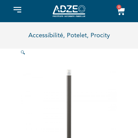
Aller
0
Pani
au
contenu
Accessibilité
,
Potelet
,
Procity
🔍