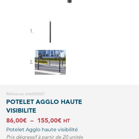
Référence: 606040007
POTELET AGGLO HAUTE
VISIBILITE
Plage
86,00
€
–
155,00
€
HT
Potelet Agglo haute visibilité
de
Prix dégressif à partir de 20 unités