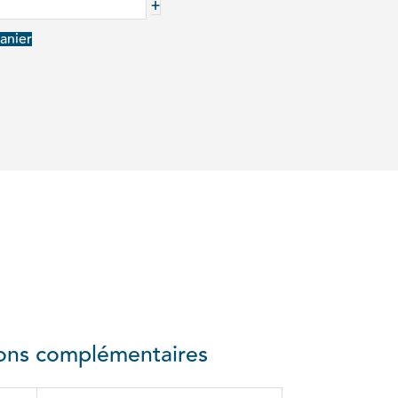
+
anier
ions complémentaires