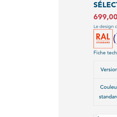
SÉLEC
699,0
Le design d
Fiche tec
quantité
Versio
de
CORBEIL
Couleu
VENISE
standar
TRI
SÉLECTI