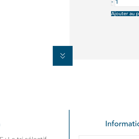
-
Ajouter au p
n
Informat