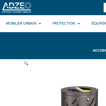
Aller
R
au
contenu
MOBILIER URBAIN
PROTECTION
ÉQUIPE
ACCUEI
🔍