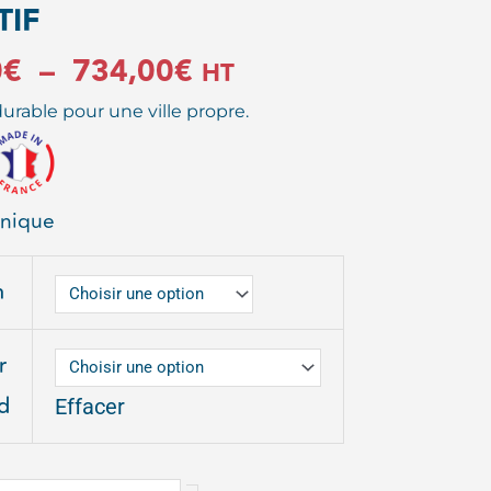
TIF
Plage
0
€
–
734,00
€
HT
urable pour une ville propre.
de
prix :
hnique
699,00€
à
n
LE
734,00€
r
d
Effacer
F