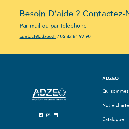
Besoin D’aide ? Contactez-
Par mail ou par téléphone
contact@adzeo.fr
/
05 82 81 97 90
ADZEO
Qui sommes 
Notre charte
Catalogue