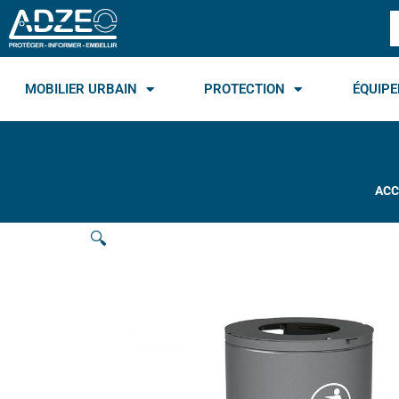
Aller
R
au
contenu
MOBILIER URBAIN
PROTECTION
ÉQUIPE
ACC
🔍