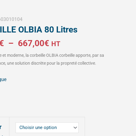
 603010104
LLE OLBIA 80 Litres
Plage
€
–
667,00
€
HT
e et moderne, la corbeille OLBIA corbeille apporte, par sa
de
ce, une solution discrète pour la propreté collective.
prix :
que
580,00€
à
667,00€
r