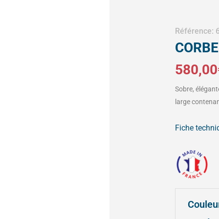
Référence:
CORBEI
580,00
Sobre, élégant
large contenan
Fiche techni
quantité
Couleu
de