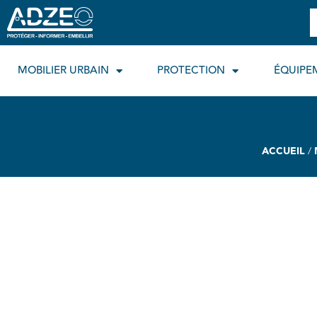
Aller
R
au
contenu
MOBILIER URBAIN
PROTECTION
ÉQUIPE
ACCUEIL
/