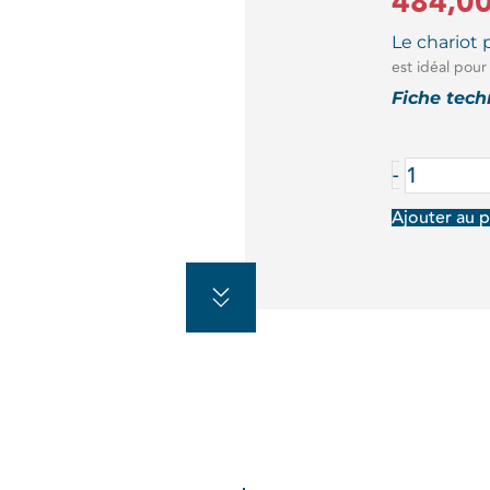
484,0
Le chariot 
est idéal pour
Fiche tec
quantité
-
de
Ajouter au p
CHARIO
POUR
60
CHAISE
PLIANT