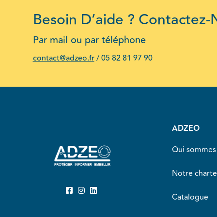
Besoin D’aide ? Contactez-
Par mail ou par téléphone
contact@adzeo.fr
/
05 82 81 97 90
ADZEO
Qui sommes 
Notre charte
Catalogue