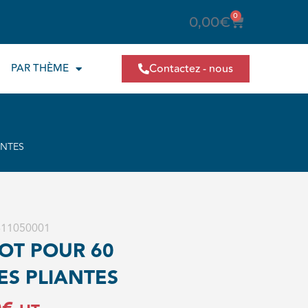
0
Panier
0,00
€
PAR THÈME
Contactez - nous
ANTES
 611050001
OT POUR 60
ES PLIANTES