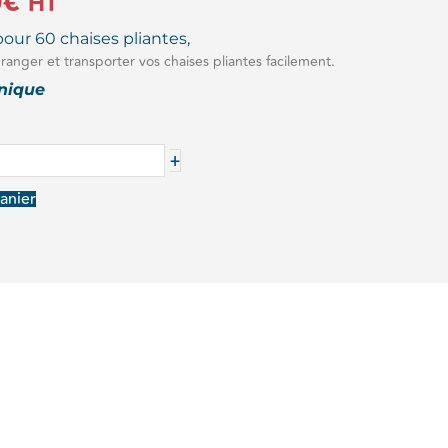
0
€
HT
pour 60 chaises pliantes,
 ranger et transporter vos chaises pliantes facilement.
hnique
+
anier
T
S
ES