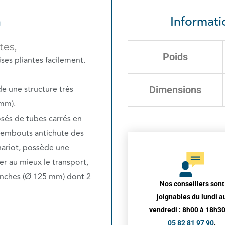
n
Informat
tes,
Poids
ises pliantes facilement.
de une structure très
Dimensions
 mm).
osés de tubes carrés en
d’embouts antichute des
hariot, possède une
iter au mieux le transport,
lanches (Ø 125 mm) dont 2
Nos conseillers sont
joignables du lundi a
vendredi : 8h00 à 18h30
05 82 81 97 90
.