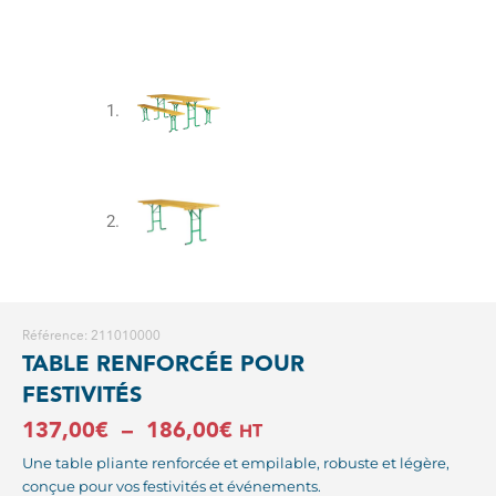
Référence: 211010000
TABLE RENFORCÉE POUR
FESTIVITÉS
Plage
137,00
€
–
186,00
€
HT
de
Une table pliante renforcée et empilable, robuste et légère,
conçue pour vos festivités et événements.