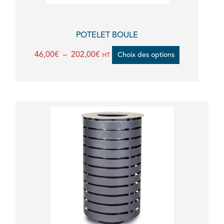
choisies
sur
la
POTELET BOULE
page
46,00
€
–
202,00
€
Choix des options
HT
du
produit