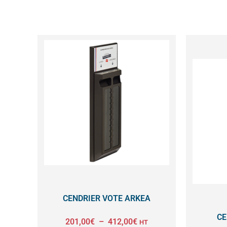
Plage
Ce
de
prix :
produit
201,00€
à
a
412,00€
plusieurs
variations.
Les
options
peuvent
être
CENDRIER VOTE ARKEA
choisies
CE
201,00
€
–
412,00
€
HT