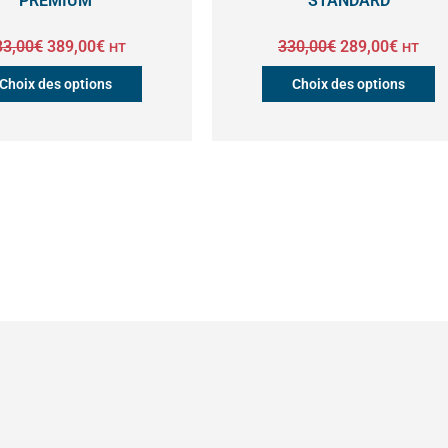
PREMIUM
STANDARD
sur
s
la
l
33,00
€
389,00
€
330,00
€
289,00
€
HT
HT
page
p
Choix des options
Choix des options
du
d
produit
p