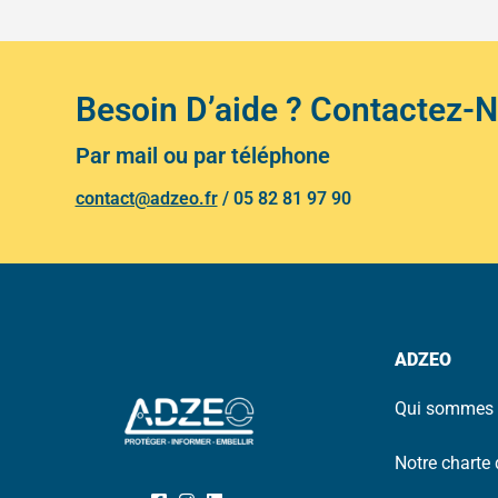
Besoin D’aide ? Contactez-
Par mail ou par téléphone
contact@adzeo.fr
/
05 82 81 97 90
ADZEO
Qui sommes 
Notre charte 