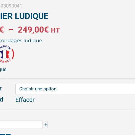
 603090041
IER LUDIQUE
Plage
€
–
249,00
€
HT
 sondages ludique
de
prix :
que
222,00€
r
à
rd
Effacer
ER
249,00€
E
+