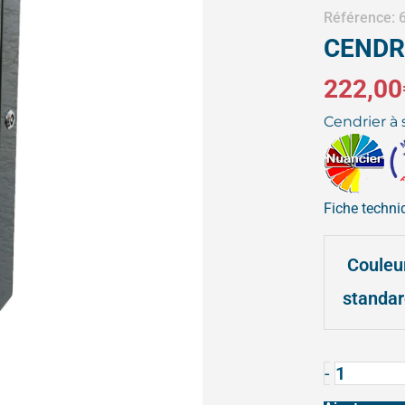
Référence:
CENDR
222,00
Cendrier à
Fiche techni
quantité
Couleu
de
standa
CENDRI
LUDIQU
-