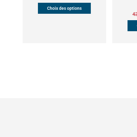
sur
Choix des options
la
4
page
du
produit