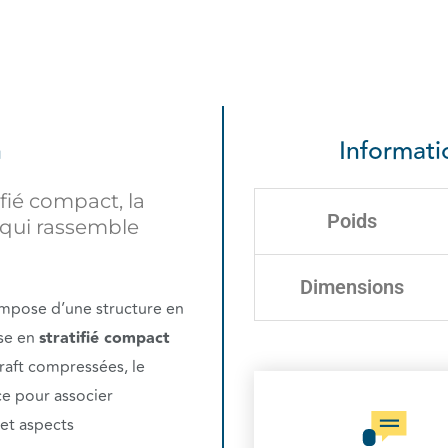
n
Informat
fié compact, la
Poids
 qui rassemble
Dimensions
ompose d’une structure en
ise en
stratifié compact
kraft compressées, le
ce pour associer
 et aspects