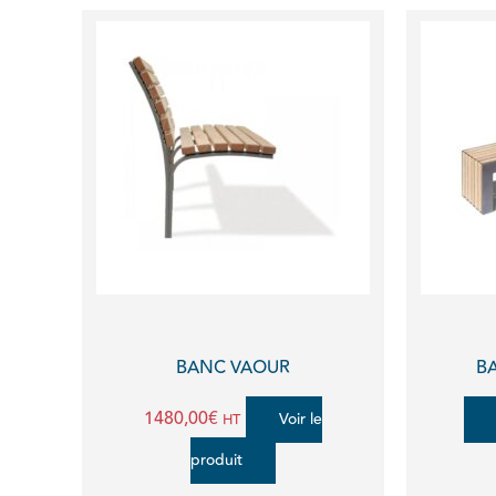
BANC VAOUR
B
1480,00
€
Voir le
HT
produit