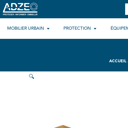
Aller
R
au
contenu
MOBILIER URBAIN
PROTECTION
ÉQUIPE
ACCUEIL
🔍