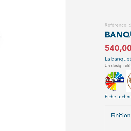
Référence:
BANQ
540,0
La banquet
Un design élé
Fiche techn
quantité
Finition
de
BANQUE