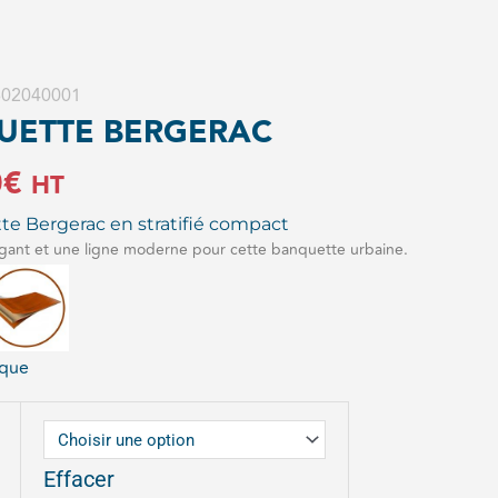
 602040001
UETTE BERGERAC
0
€
HT
te Bergerac en stratifié compact
gant et une ligne moderne pour cette banquette urbaine.
ique
Effacer
TTE