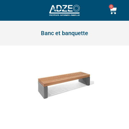
Aller
0
Pani
au
contenu
Banc et banquette