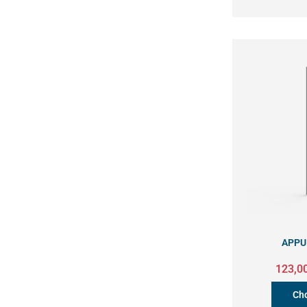
APPU
123,0
Cho