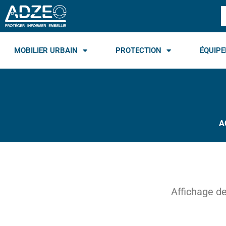
Aller
R
au
contenu
MOBILIER URBAIN
PROTECTION
ÉQUIPE
A
Affichage de