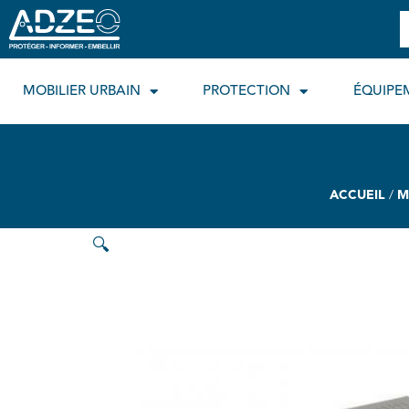
Aller
R
au
contenu
MOBILIER URBAIN
PROTECTION
ÉQUIPE
ACCUEIL
/
M
🔍