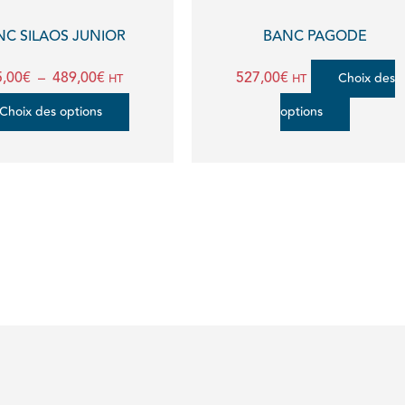
être
être
NC SILAOS JUNIOR
BANC PAGODE
choisies
choisi
,00
€
–
489,00
€
527,00
€
Choix des
HT
HT
sur
sur
Choix des options
options
la
la
page
page
du
du
produit
produi