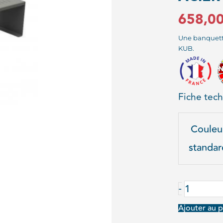
658,0
Une banquette 
KUB.
Fiche tec
quantité
Couleu
de
standar
BANQUE
KUB
TOUT
-
ACIER
Ajouter au p