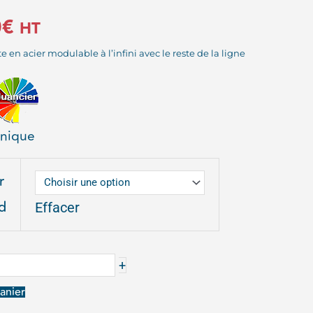
0
€
HT
en acier modulable à l’infini avec le reste de la ligne
hnique
r
d
Effacer
TTE
+
anier