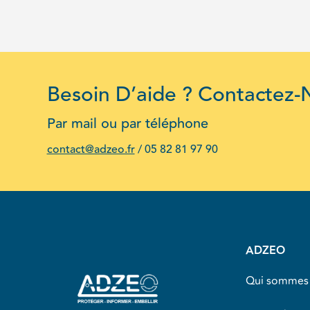
Besoin D’aide ? Contactez-
Par mail ou par téléphone
contact@adzeo.fr
/
05 82 81 97 90
ADZEO
Qui sommes 