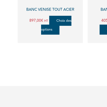
être
BANC VENISE TOUT ACIER
BA
choisies
897,00
€
405
Choix des
HT
sur
options
la
page
du
produit