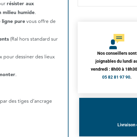
our
résister aux
n milieu humide
.
e
ligne pure
vous offre de
rents
(Ral hors standard sur
Nos conseillers sont
x pour dessiner des lieux
joignables du lundi a
vendredi : 8h00 à 18h30
monter
.
05 82 81 97 90
.
 par des tiges d’ancrage
Livraison 