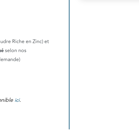
udre Riche en Zinc) et
ué
selon nos
 demande)
onible
.
ici