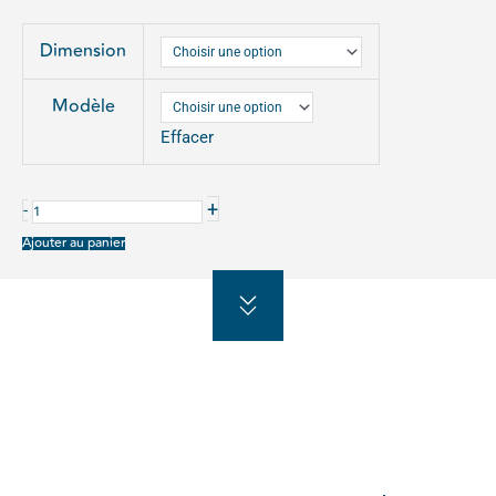
quantité
Dimension
de
VITRINE
Modèle
EDGE
Effacer
EPAISSEUR
80MM
SUR
+
-
POTEAUX
Ajouter au panier