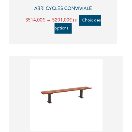
la
ABRI CYCLES CONVIVIALE
page
3514,00
€
–
5201,00
€
Choix des
HT
du
options
produit
Ce
produit
a
plusieurs
variations.
Les
options
peuvent
être
choisies