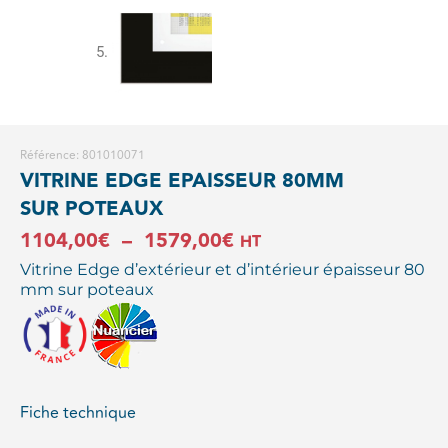
Référence: 801010071
VITRINE EDGE EPAISSEUR 80MM
SUR POTEAUX
Plage
1104,00
€
–
1579,00
€
HT
Vitrine Edge d’extérieur et d’intérieur épaisseur 80
de
mm sur poteaux
prix :
1104,00€
à
Fiche technique
1579,00€