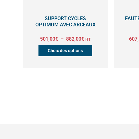
peuvent
être
SUPPORT CYCLES
FAUTE
OPTIMUM AVEC ARCEAUX
choisies
sur
501,00
€
–
882,00
€
607
HT
la
Choix des options
page
du
produit