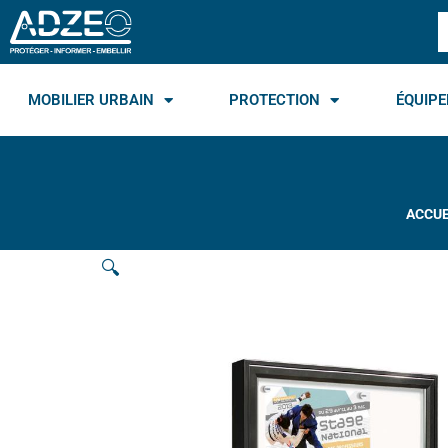
Aller
R
au
contenu
MOBILIER URBAIN
PROTECTION
ÉQUIPE
ACCUE
🔍