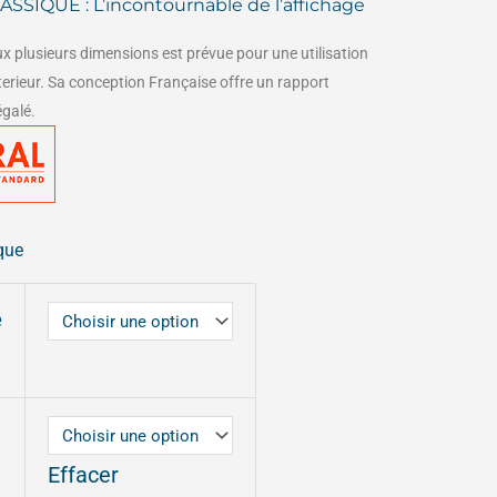
ASSIQUE : L’incontournable de l’affichage
de
aux plusieurs dimensions est prévue pour une utilisation
prix :
xterieur. Sa conception Française offre un rapport
égalé.
247,00€
à
897,00€
que
e
QUE
Effacer