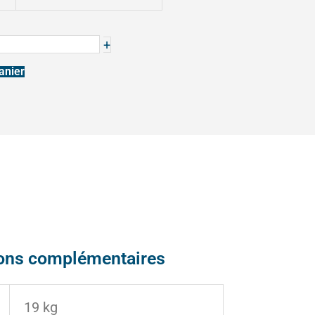
+
anier
ions complémentaires
19 kg