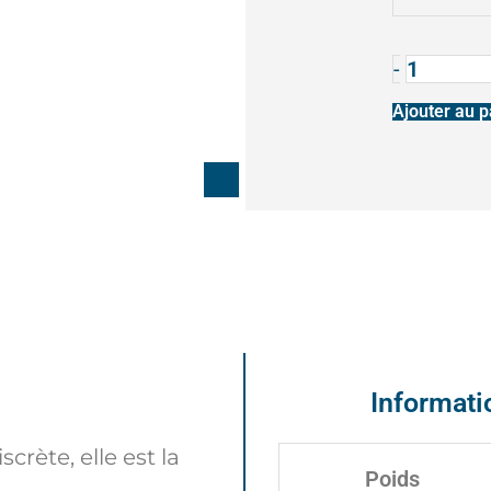
-
Ajouter au p
n
Informat
crète, elle est la
Poids