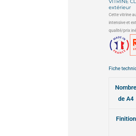
VITRINE CL
extérieur
Cette vitrine 
intensive et e
qualité/prix in
Fiche techni
quantité
Nombr
de
de A4
VITRINE
CLASSI
Finition