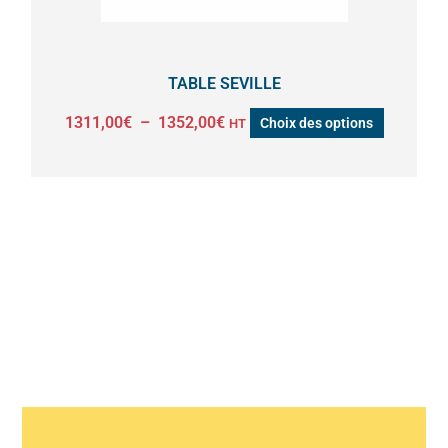
choisies
sur
la
TABLE SEVILLE
page
1311,00
€
–
1352,00
€
Choix des options
HT
du
produit