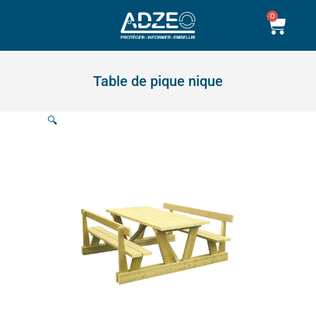
Aller
0
Pani
au
contenu
Table de pique nique
🔍