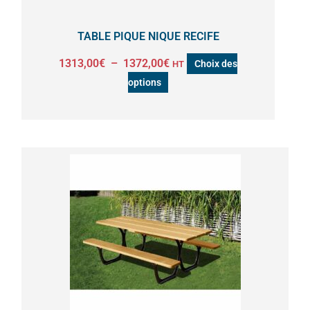
sur
la
TABLE PIQUE NIQUE RECIFE
page
1313,00
€
–
1372,00
€
Choix des
HT
du
options
produit
Plage
Ce
de
produit
prix :
a
1311,00€
à
plusieurs
1352,00€
variations
Les
options
peuvent
être