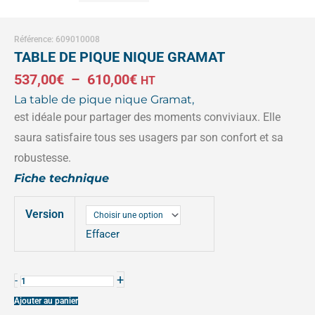
Référence: 609010008
TABLE DE PIQUE NIQUE GRAMAT
Plage
537,00
€
–
610,00
€
HT
La table de pique nique Gramat,
de
est idéale pour partager des moments conviviaux. Elle
prix :
saura satisfaire tous ses usagers par son confort et sa
537,00€
robustesse.
Fiche technique
à
quantité
610,00€
Version
de
TABLE
Effacer
DE
PIQUE
+
-
NIQUE
Ajouter au panier
GRAMAT