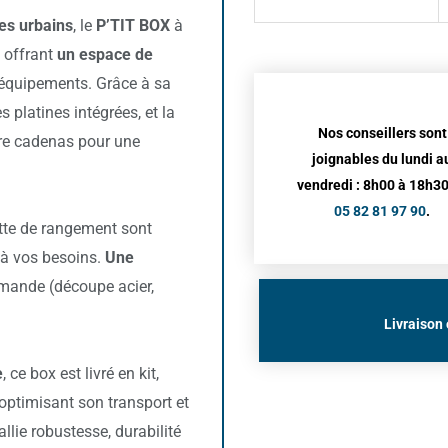
tes urbains
, le
P’TIT BOX
à
n offrant
un espace de
 équipements. Grâce à sa
s platines intégrées, et la
Nos conseillers sont
pre cadenas pour une
joignables du lundi a
vendredi : 8h00 à 18h30
05 82 81 97 90
.
ette de rangement sont
 à vos besoins.
Une
emande (découpe acier,
Livraison 
e
, ce box est livré en kit,
optimisant son transport et
l allie robustesse, durabilité