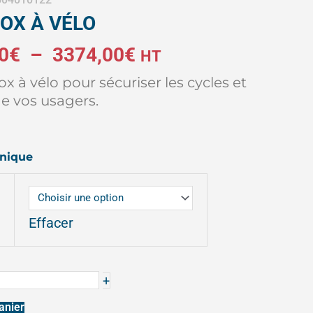
BOX À VÉLO
Plage
0
€
–
3374,00
€
HT
box à vélo pour sécuriser les cycles et
de
de vos usagers.
prix :
hnique
3199,00€
à
s
Effacer
3374,00€
+
anier