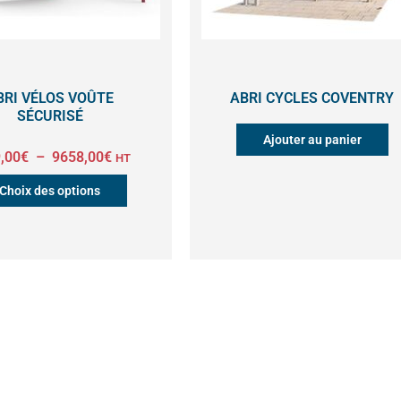
options
peuvent
être
BRI VÉLOS VOÛTE
ABRI CYCLES COVENTRY
SÉCURISÉ
choisies
Ajouter au panier
sur
,00
€
–
9658,00
€
HT
la
Choix des options
page
du
produit