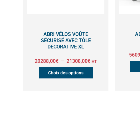
options
peuvent
être
ABRI VÉLOS VOÛTE
A
SÉCURISÉ AVEC TÔLE
choisies
DÉCORATIVE XL
sur
5609
20288,00
€
–
21308,00
€
HT
la
Choix des options
page
du
produit