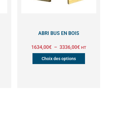
options
peuvent
être
ABRI BUS EN BOIS
choisies
1634,00
€
–
3336,00
€
HT
sur
Choix des options
la
page
du
produit