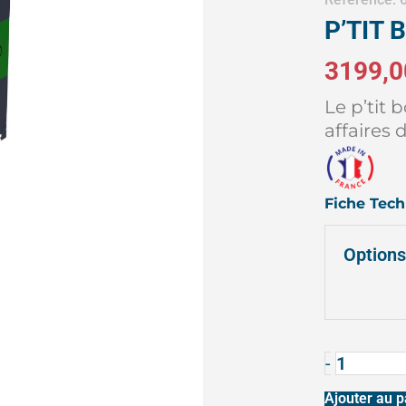
P’TIT 
3199,0
Le p’tit 
affaires 
Fiche Tec
quantité
Option
de
P’TIT
BOX
À
-
VÉLO
Ajouter au p