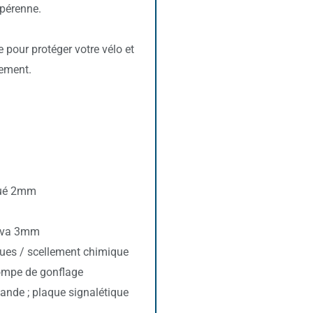
 pérenne.
 pour protéger votre vélo et
nement.
qué 2mm
galva 3mm
iques / scellement chimique
pompe de gonflage
ande ; plaque signalétique