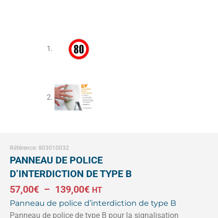
Référence: 803010032
PANNEAU DE POLICE
D’INTERDICTION DE TYPE B
Plage
57,00
€
–
139,00
€
HT
Panneau de police d’interdiction de type B
de
Panneau de police de type B pour la signalisation