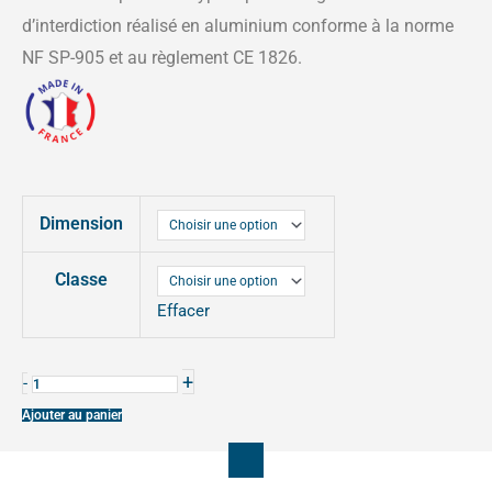
prix :
d’interdiction réalisé en aluminium conforme à la norme
57,00€
NF SP-905 et au règlement CE 1826.
à
139,00€
quantité
Dimension
de
PANNEAU
Classe
DE
Effacer
POLICE
D'INTERDICTION
DE
+
-
TYPE
Ajouter au panier
B