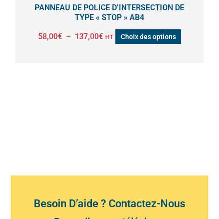
la
PANNEAU DE POLICE D’INTERSECTION DE
page
TYPE « STOP » AB4
du
58,00
€
–
137,00
€
Choix des options
HT
produit
Besoin D’aide ? Contactez-Nous