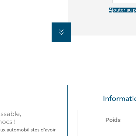
Ajouter au p
n
Informat
assable,
Poids
hocs !
aux automobilistes d’avoir