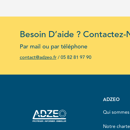
Besoin D’aide ? Contactez-
Par mail ou par téléphone
contact@adzeo.fr
/
05 82 81 97 90
ADZEO
Qui sommes 
Notre charte