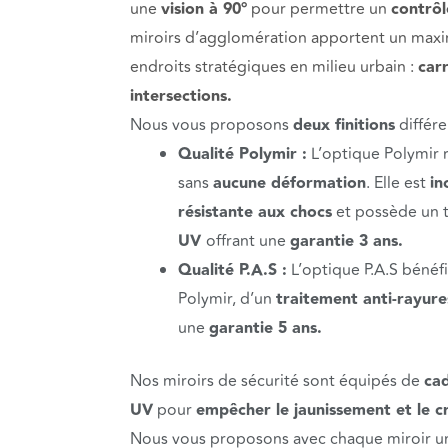
une
vision à 90°
pour permettre un
contrôl
miroirs d’agglomération apportent un ma
endroits stratégiques en milieu urbain :
car
intersections.
Nous vous proposons
deux finitions
différe
Qualité Polymir :
L’optique Polymir 
sans
aucune déformation
. Elle est
in
résistante aux chocs
et possède un 
UV
offrant une
garantie 3 ans.
Qualité P.A.S :
L’optique P.A.S bénéfi
Polymir, d’un
traitement anti-rayure
une
garantie 5 ans.
Nos miroirs de sécurité sont équipés de
cad
UV
pour
empêcher le jaunissement et le 
Nous vous proposons avec chaque miroir 