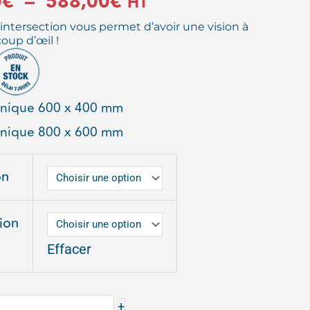
Plage
0
€
–
588,00
€
HT
’intersection vous permet d’avoir une vision à
de
oup d’œil !
prix :
392,00€
hnique 600 x 400 mm
hnique 800 x 600 mm
à
588,00€
on
ion
R
Effacer
GULAIRE
+