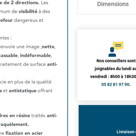
e de 2 directions.
Les
Dimensions
ximum de
visibilité
à des
refour
dangereux et
ntes :
renvoie une image ,
nette
,
cassable
,
indéformable
,
Nos conseillers sont
traitement de surface
anti-
joignables du lundi a
vendredi : 8h00 à 18h30
cie en plus de la qualité
05 82 81 97 90
.
s
et
antistatique
offrant
res en résine
traités
anti-
craquèlement.
Livraison 
une
fixation en acier