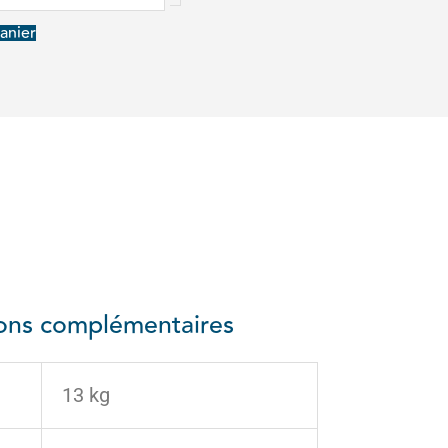
anier
ions complémentaires
13 kg