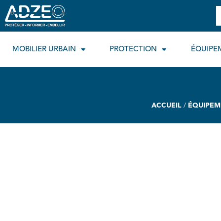
Aller
R
au
contenu
MOBILIER URBAIN
PROTECTION
ÉQUIPE
ACCUEIL
/
ÉQUIPEM