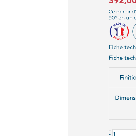
392,0
Ce miroir d
90° en un c
Fiche tec
Fiche tec
quantité
Finiti
de
MIROIR
Dimens
ROUTIE
RECTAN
-