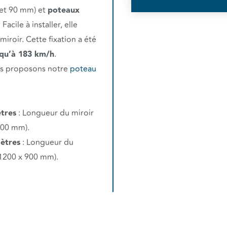
et 90 mm) et
poteaux
cile à installer, elle
miroir. Cette fixation a été
squ’à 183 km/h
.
ous proposons notre
poteau
tres
: Longueur du miroir
600 mm).
ètres
: Longueur du
1200 x 900 mm).