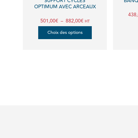
SUPPORT CYCLES
BANQU
OPTIMUM AVEC ARCEAUX
choisies
438
sur
501,00
€
–
882,00
€
HT
la
Choix des options
page
du
produit