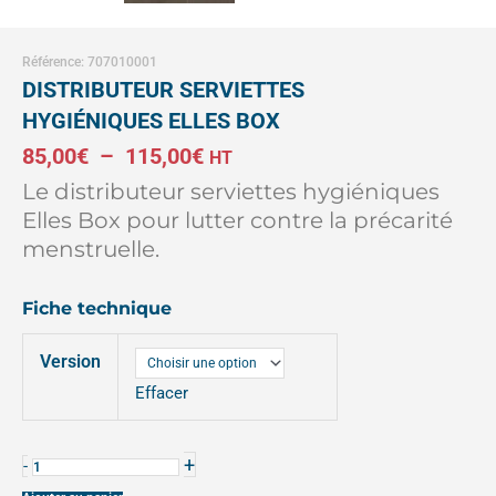
Référence: 707010001
DISTRIBUTEUR SERVIETTES
HYGIÉNIQUES ELLES BOX
Plage
85,00
€
–
115,00
€
HT
Le distributeur serviettes hygiéniques
de
Elles Box pour lutter contre la précarité
prix :
menstruelle.
85,00€
Fiche
technique
à
quantité
115,00€
Version
de
DISTRIBUTEUR
Effacer
SERVIETTES
HYGIÉNIQUES
+
-
ELLES