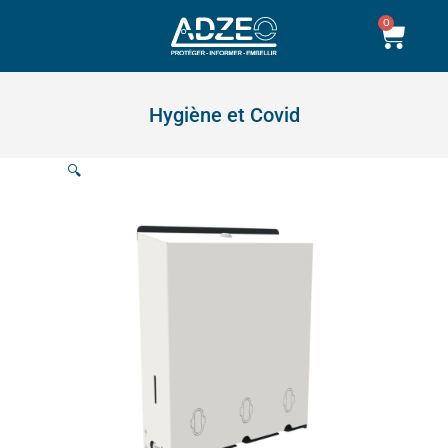
Aller
0
Pani
au
contenu
Hygiène et Covid
🔍