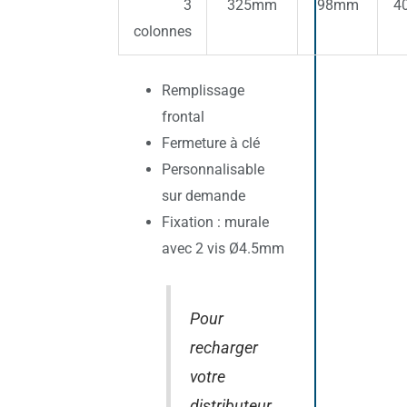
3
325mm
98mm
4
colonnes
Remplissage
frontal
Fermeture à clé
Personnalisable
sur demande
Fixation : murale
avec 2 vis Ø4.5mm
Pour
recharger
votre
distributeur