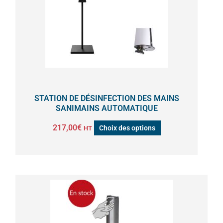
Les
options
peuvent
être
choisies
sur
la
STATION DE DÉSINFECTION DES MAINS
page
SANIMAINS AUTOMATIQUE
du
217,00
€
Choix des options
HT
produit