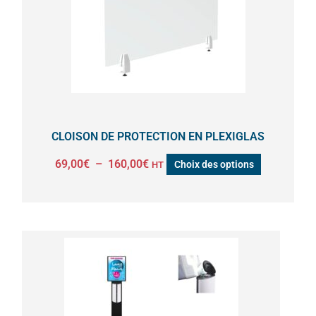
Les
options
peuvent
être
choisies
sur
la
CLOISON DE PROTECTION EN PLEXIGLAS
page
69,00
€
–
160,00
€
Choix des options
HT
du
produit
Ce
produit
a
plusieurs
variations.