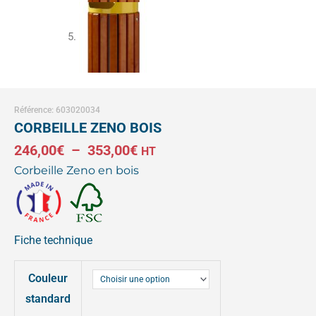
Référence: 603020034
CORBEILLE ZENO BOIS
Plage
246,00
€
–
353,00
€
HT
Corbeille Zeno en bois
de
prix :
246,00€
Fiche technique
à
quantité
353,00€
Couleur
de
CORBEILLE
standard