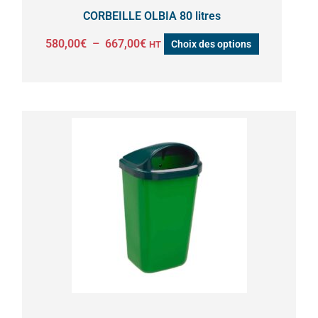
la
CORBEILLE OLBIA 80 litres
page
580,00
€
–
667,00
€
Choix des options
HT
du
produit
Ce
produit
a
plusieurs
variations.
Les
options
peuvent
être
choisies
sur