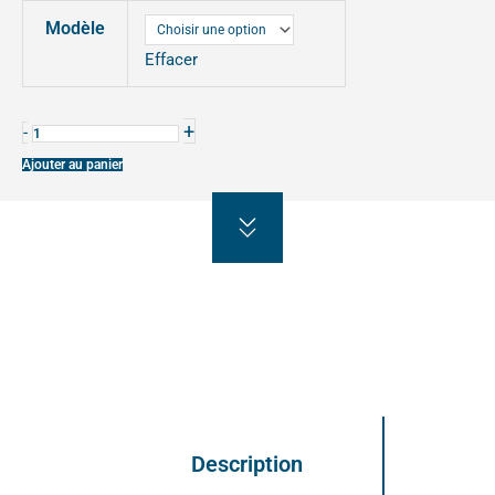
ZENO
Modèle
BOIS
Effacer
+
-
Ajouter au panier
Description