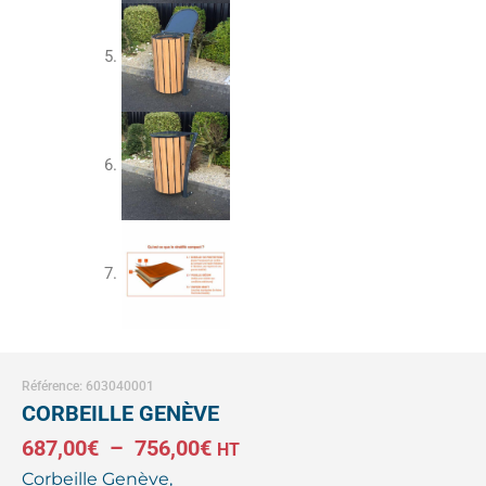
Référence: 603040001
CORBEILLE GENÈVE
Plage
687,00
€
–
756,00
€
HT
Corbeille Genève,