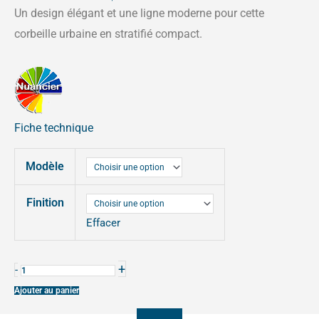
de
Un design élégant et une ligne moderne pour cette
prix :
corbeille urbaine en stratifié compact.
687,00€
à
756,00€
Fiche technique
quantité
Modèle
de
CORBEILLE
Finition
GENÈVE
Effacer
+
-
Ajouter au panier