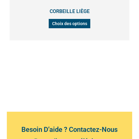
sur
la
CORBEILLE LIÈGE
page
Choix des options
du
produit
Besoin D’aide ? Contactez-Nous