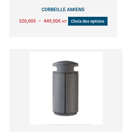
la
CORBEILLE AMIENS
page
326,00
€
–
449,00
€
Choix des options
HT
du
produit
Ce
produit
a
plusieurs
variations.
Les
options
peuvent
être
choisies