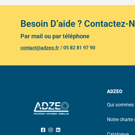
Besoin D’aide ? Contactez-
Par mail ou par téléphone
contact@adzeo.fr
/
05 82 81 97 90
ADZEO
Qui sommes 
Notre charte 
Catalogue