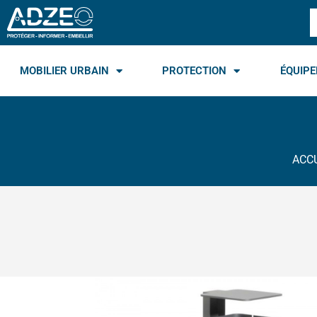
Aller
R
au
contenu
MOBILIER URBAIN
PROTECTION
ÉQUIPE
ACC