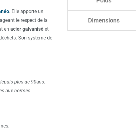
Poids
anéo
. Elle apporte un
Dimensions
rageant le respect de la
st en
acier galvanisé
et
s déchets. Son système de
depuis plus de 90ans,
rmes aux normes
ines.