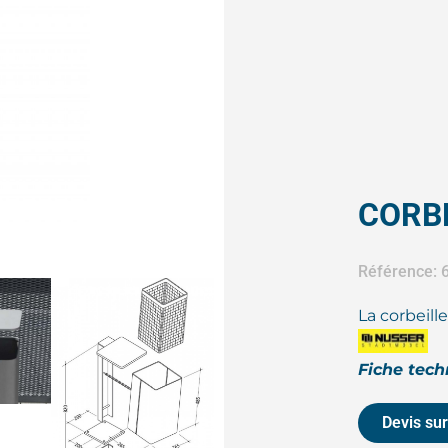
CORB
Référence:
La corbeil
Fiche tec
Devis su