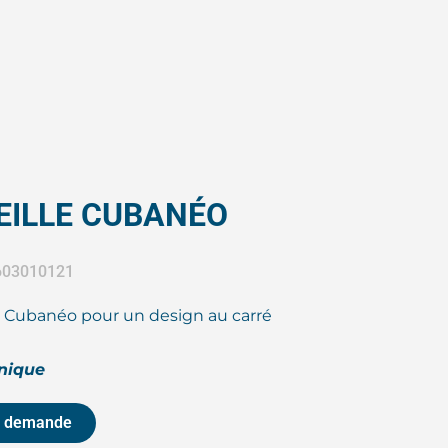
EILLE CUBANÉO
 603010121
le Cubanéo pour un design au carré
hnique
r demande