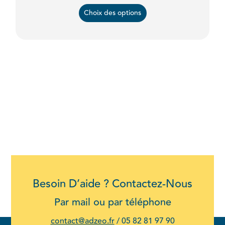
page
Choix des options
du
produit
Besoin D’aide ? Contactez-Nous
Par mail ou par téléphone
contact@adzeo.fr
/
05 82 81 97 90