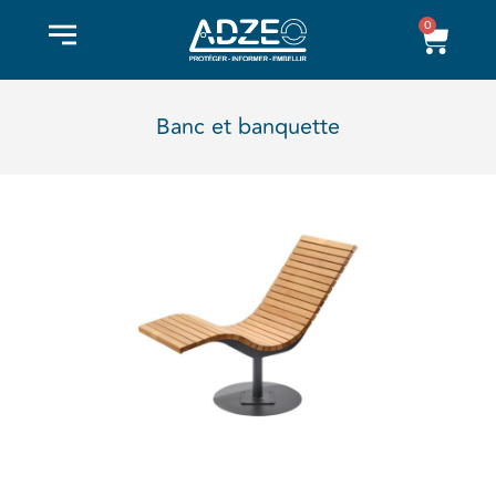
Aller
0
Pani
au
contenu
Banc et banquette