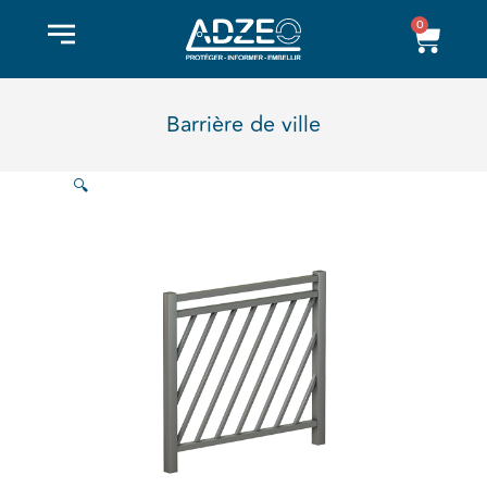
Aller
0
Pani
au
contenu
Barrière de ville
🔍