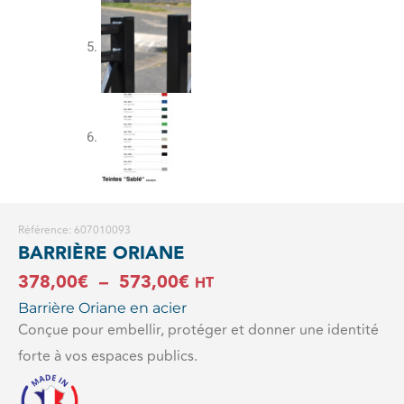
Référence: 607010093
BARRIÈRE ORIANE
Plage
378,00
€
–
573,00
€
HT
Barrière Oriane en acier
de
Conçue pour embellir, protéger et donner une identité
prix :
forte à vos espaces publics.
378,00€