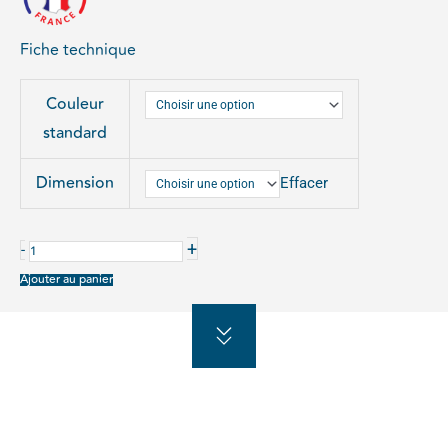
à
573,00€
Fiche technique
quantité
Couleur
de
standard
BARRIÈRE
ORIANE
Dimension
Effacer
+
-
Ajouter au panier