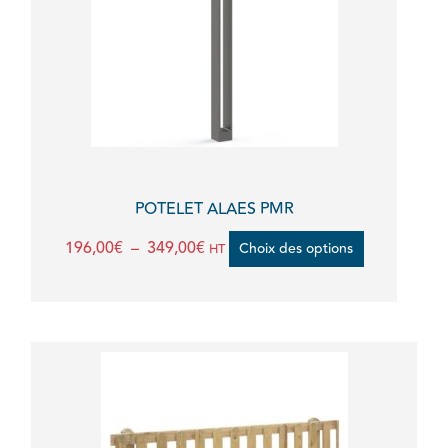
variations.
Les
options
peuvent
être
choisies
sur
la
POTELET ALAES PMR
page
196,00
€
–
349,00
€
Choix des options
HT
du
produit