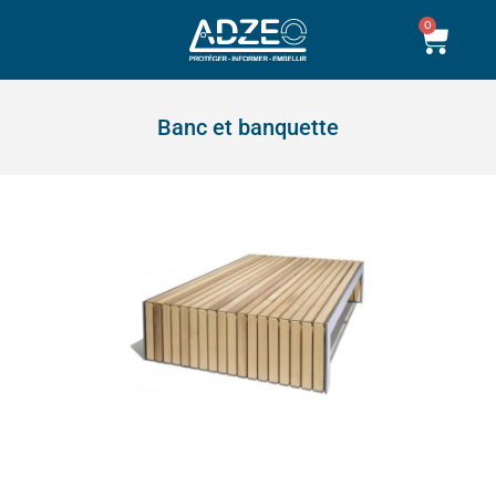
Aller
0
Pani
au
contenu
Banc et banquette