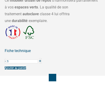
Ce
mobilier urbain de repos
s’harmonisera parfaitement
à vos
espaces verts
. La qualité de son
traitement
autoclave
classe 4 lui offrira
une
durabilité
exemplaire.
Fiche technique
quantité
+
-
de
Ajouter au panier
BANC
FORESTIER