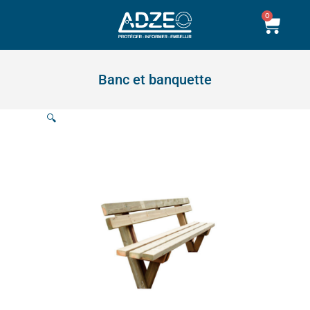
Aller
0
Pani
au
contenu
Banc et banquette
🔍