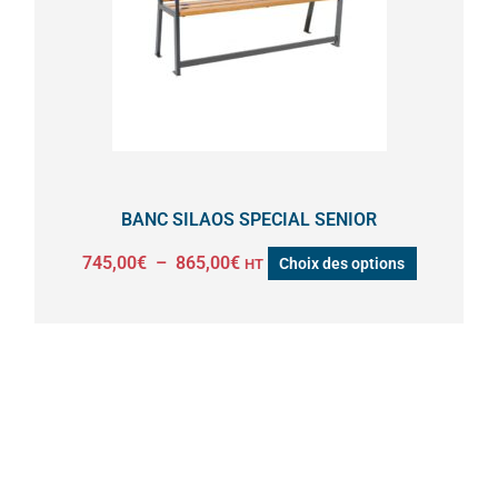
Les
options
peuvent
être
choisies
sur
la
BANC SILAOS SPECIAL SENIOR
page
745,00
€
–
865,00
€
Choix des options
HT
du
produit