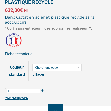
PLASTIQUE RECYCLÉ
632,00
€
HT
Banc Ciotat en acier et plastique recyclé sans
accoudoirs
100% sans entretien = des économies réalisées
👏
Fiche technique
quantité
Couleur
de
BANC
standard
Effacer
CIOTAT
SANS
+
-
ACCOUDOIRS
Ajouter au panier
PLASTIQUE
RECYCLÉ