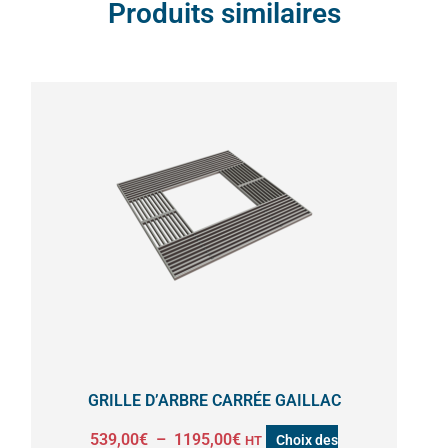
Produits similaires
Plage
Ce
de
produit
prix :
a
539,00€
à
plusieurs
1195,00€
variations.
Les
options
peuvent
être
choisies
sur
la
GRILLE D’ARBRE CARRÉE GAILLAC
page
539,00
€
–
1195,00
€
Choix des
HT
du