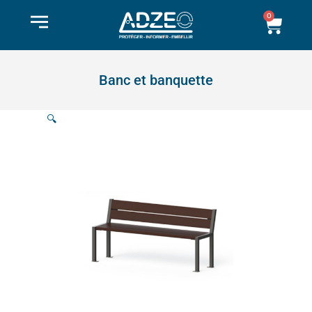
Aller
0
Pani
au
contenu
Banc et banquette
🔍