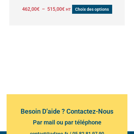
page
462,00
€
–
515,00
€
Choix des options
HT
du
produit
Besoin D’aide ? Contactez-Nous
Par mail ou par téléphone
contact@adzeo.fr
/
05 82 81 97 90