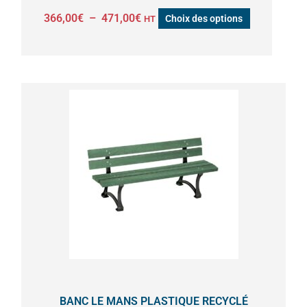
page
366,00
€
–
471,00
€
Choix des options
HT
du
produit
Plage
Ce
de
produit
prix :
a
462,00€
à
plusieurs
515,00€
variations.
Les
options
peuvent
être
choisies
sur
la
BANC LE MANS PLASTIQUE RECYCLÉ