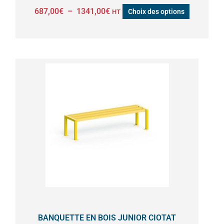
page
687,00
€
–
1341,00
€
Choix des options
HT
du
produit
Plage
Ce
de
produit
prix :
a
366,00€
à
plusieurs
471,00€
variations.
Les
options
peuvent
être
choisies
sur
la
BANQUETTE EN BOIS JUNIOR CIOTAT