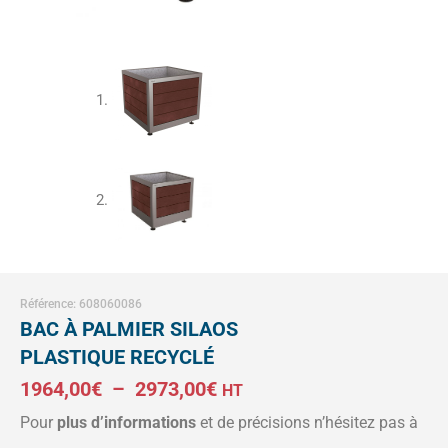
Référence: 608060086
BAC À PALMIER SILAOS
PLASTIQUE RECYCLÉ
Plage
1964,00
€
–
2973,00
€
HT
Pour
plus d’informations
et de précisions n’hésitez pas à
de