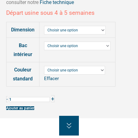
consulter notre
Fiche technique
prix :
Départ usine sous 4 à 5 semaines
1964,00€
quantité
à
Dimension
de
2973,00€
BAC
Bac
À
intérieur
PALMIER
SILAOS
Couleur
PLASTIQUE
standard
Effacer
RECYCLÉ
+
-
Ajouter au panier