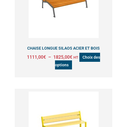
Les
options
peuvent
être
choisies
sur
CHAISE LONGUE SILAOS ACIER ET BOIS
la
1111,00
€
–
1825,00
€
Choix des
HT
page
options
du
produit
Plage
Ce
de
produit
prix :
a
528,00€
à
plusieurs
703,00€
variations.