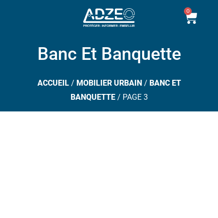
Aller
0
Pani
au
contenu
Banc Et Banquette
ACCUEIL
/
MOBILIER URBAIN
/
BANC ET
BANQUETTE
/ PAGE 3