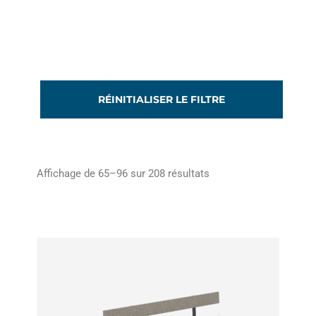
RÉINITIALISER LE FILTRE
Affichage de 65–96 sur 208 résultats
Plage
Ce
de
produit
prix :
a
557,00€
à
plusieurs
671,00€