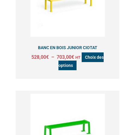
Les
options
peuvent
être
choisies
sur
BANC EN BOIS JUNIOR CIOTAT
la
528,00
€
–
703,00
€
Choix des
HT
page
options
du
produit
Ce
produit
a
plusieurs
variations.