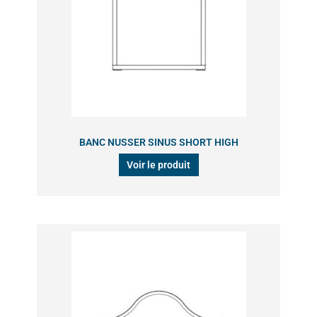
BANC NUSSER SINUS SHORT HIGH
Voir le produit
Ce
produit
a
plusieurs
variations.