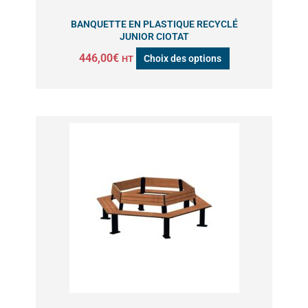
sur
BANQUETTE EN PLASTIQUE RECYCLÉ
la
JUNIOR CIOTAT
page
446,00
€
Choix des options
HT
du
produit