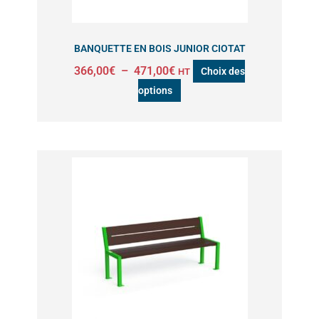
être
choisies
sur
BANQUETTE EN BOIS JUNIOR CIOTAT
la
366,00
€
–
471,00
€
Choix des
HT
page
options
du
produit
Ce
produit
a
plusieurs
variations.
Les
options
peuvent
être